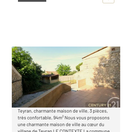
TEYRAN 34
2
94 m
, 3 pièces
Ref : 217
Maison à louer
1 150 €
par mois charges comprises
Teyran, charmante maison de ville, 3 pièces,
très confortable, 94m² Nous vous proposons
une charmante maison de ville au cœur du
village de Teyran LE CONTEXTE La commune