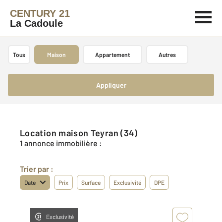
CENTURY 21
La Cadoule
Tous
Maison
Appartement
Autres
Appliquer
Location maison Teyran (34)
1 annonce immobilière :
Trier par :
Date
Prix
Surface
Exclusivité
DPE
Exclusivité