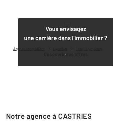
1
Vous envisagez
une carrière dans l'immobilier ?
Agence immobilière
Location
Location maison
Découvrir nos offres
Notre agence à CASTRIES