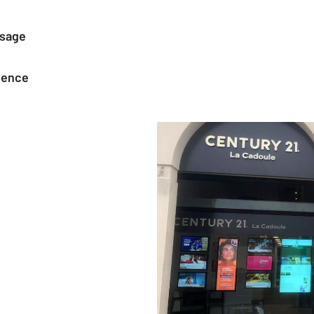
ssage
agence