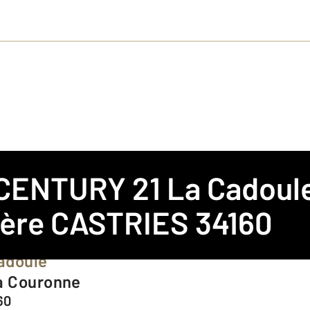
CENTURY 21 La Cadoul
S
ière CASTRIES 34160
adoule
a Couronne
60