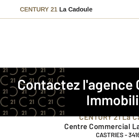
CENTURY 21
La Cadoule
Agence immobilière
Contact
Contactez l'agence
Notre agence à CASTRIE
Immobil
CENTURY 21 La C
Centre Commercial L
CASTRIES - 341