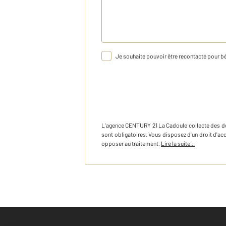
Je souhaite pouvoir être recontacté pour bé
L'agence
CENTURY 21 La Cadoule
collecte des d
sont obligatoires. Vous disposez d'un droit d'a
opposer au traitement.
Lire la suite...