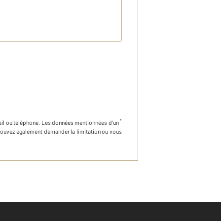
*
ail ou téléphone
.
Les données mentionnées d'un
 pouvez également demander la limitation ou vous