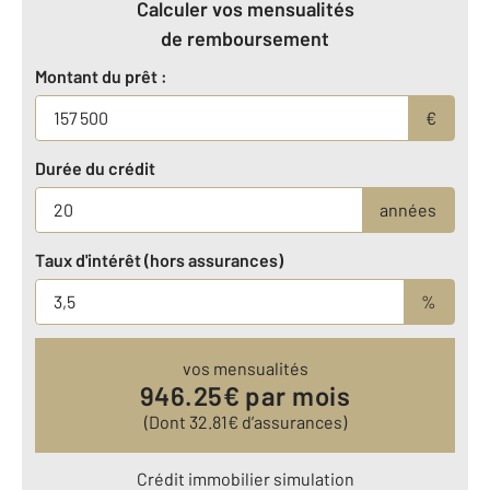
Calculer vos mensualités
de remboursement
Montant du prêt :
€
Durée du crédit
années
Taux d'intérêt (hors assurances)
%
vos mensualités
946.25
€ par mois
(Dont
32.81
€ d’assurances)
Crédit immobilier simulation