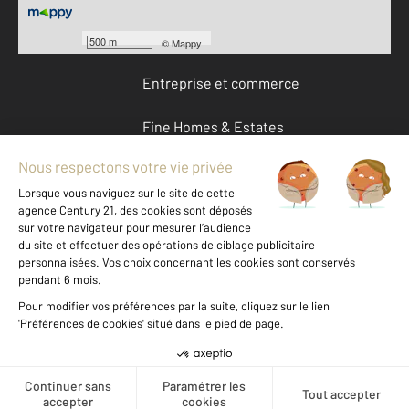
Devenir franchisé
500 m
©
Mappy
Entreprise et commerce
Fine Homes & Estates
À propos
International
Nous contacter
Mentions légales & CGU et Barèmes d'honoraires
Données personnelles
Gestionnaire des cookies