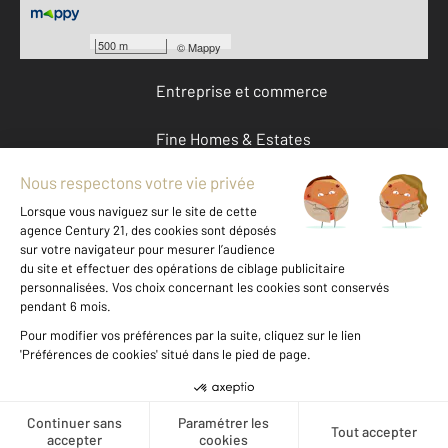
Devenir franchisé
500 m
©
Mappy
Entreprise et commerce
Fine Homes & Estates
À propos
International
Nous contacter
Mentions légales & CGU et Barèmes d'honoraires
Données personnelles
Gestionnaire des cookies